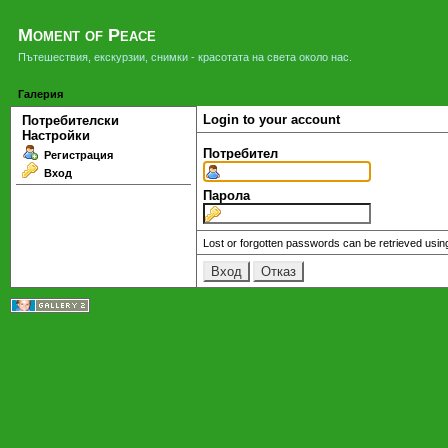
Moment of Peace
Пътешествия, екскурзии, снимки - красотата на света около нас.
Галерия
Login to your account
Потребителски
Настройки
Потребител
Регистрация
Вход
Парола
Lost or forgotten passwords can be retrieved usin