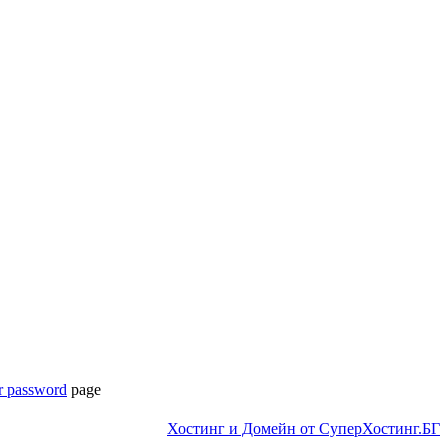
r password
page
Хостинг и Домейн от СуперХостинг.БГ