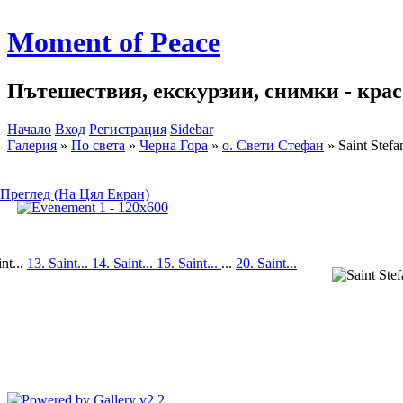
Moment of Peace
Пътешествия, екскурзии, снимки - красо
Начало
Вход
Регистрация
Sidebar
Галерия
»
По света
»
Черна Гора
»
о. Свети Стефан
»
Saint Stef
Преглед (На Цял Екран)
nt...
13. Saint...
14. Saint...
15. Saint...
...
20. Saint...