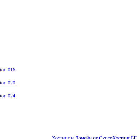
Хостинг и Домейн от СуперХостинг.БГ