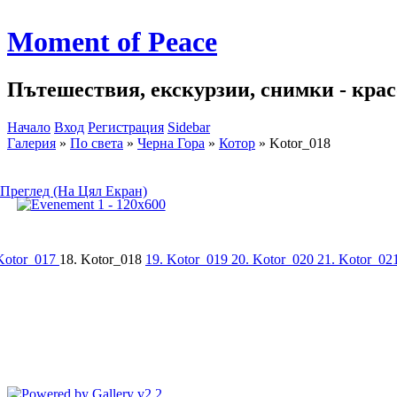
Moment of Peace
Пътешествия, екскурзии, снимки - красо
Начало
Вход
Регистрация
Sidebar
Галерия
»
По света
»
Черна Гора
»
Котор
»
Kotor_018
Преглед (На Цял Екран)
Kotor_017
18. Kotor_018
19. Kotor_019
20. Kotor_020
21. Kotor_02