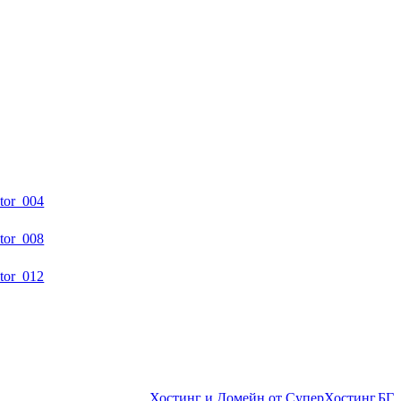
Хостинг и Домейн от СуперХостинг.БГ