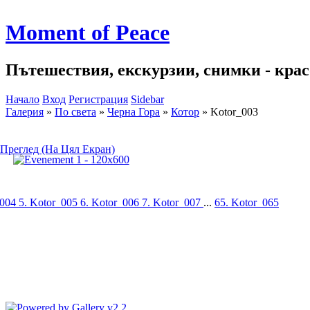
Moment of Peace
Пътешествия, екскурзии, снимки - красо
Начало
Вход
Регистрация
Sidebar
Галерия
»
По света
»
Черна Гора
»
Котор
»
Kotor_003
Преглед (На Цял Екран)
_004
5. Kotor_005
6. Kotor_006
7. Kotor_007
...
65. Kotor_065