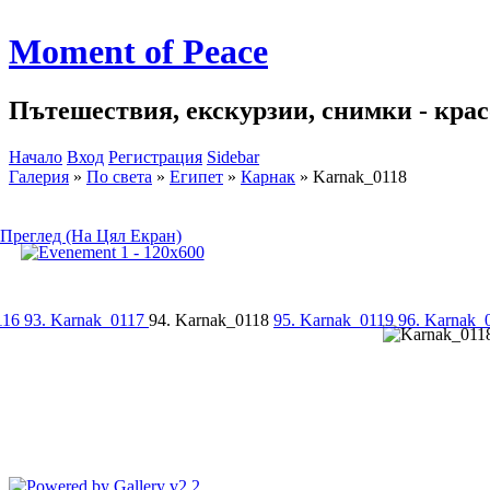
Moment of Peace
Пътешествия, екскурзии, снимки - красо
Начало
Вход
Регистрация
Sidebar
Галерия
»
По света
»
Египет
»
Карнак
»
Karnak_0118
Преглед (На Цял Екран)
116
93. Karnak_0117
94. Karnak_0118
95. Karnak_0119
96. Karnak