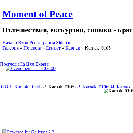
Moment of Peace
Пътешествия, екскурзии, снимки - красо
Начало
Вход
Регистрация
Sidebar
Галерия
»
По света
»
Египет
»
Карнак
»
Karnak_0105
Преглед (На Цял Екран)
0103
81. Karnak_0104
82. Karnak_0105
83. Karnak_0106
84. Karnak