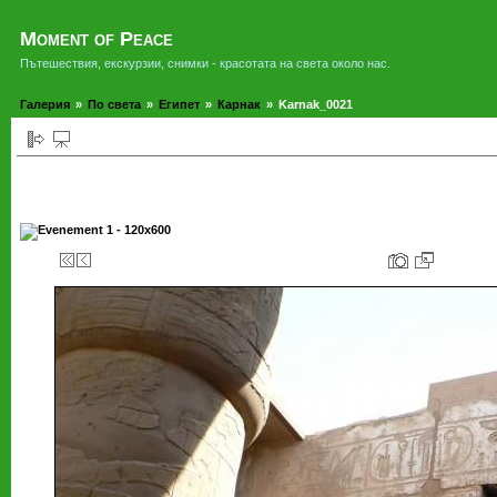
Moment of Peace
Пътешествия, екскурзии, снимки - красотата на света около нас.
Галерия
»
По света
»
Египет
»
Карнак
»
Karnak_0021