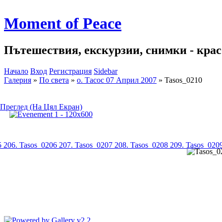
Moment of Peace
Пътешествия, екскурзии, снимки - красо
Начало
Вход
Регистрация
Sidebar
Галерия
»
По света
»
о. Тасос 07 Април 2007
»
Tasos_0210
Преглед (На Цял Екран)
5
206. Tasos_0206
207. Tasos_0207
208. Tasos_0208
209. Tasos_020