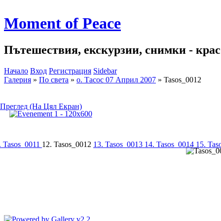
Moment of Peace
Пътешествия, екскурзии, снимки - красо
Начало
Вход
Регистрация
Sidebar
Галерия
»
По света
»
о. Тасос 07 Април 2007
»
Tasos_0012
Преглед (На Цял Екран)
. Tasos_0011
12. Tasos_0012
13. Tasos_0013
14. Tasos_0014
15. Ta