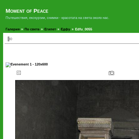
Moment of Peace
Пътешествия, екскурзии, снимки - красотата на света около нас.
Галерия
»
По света
»
Египет
»
Едфу
»
Edfu_0055