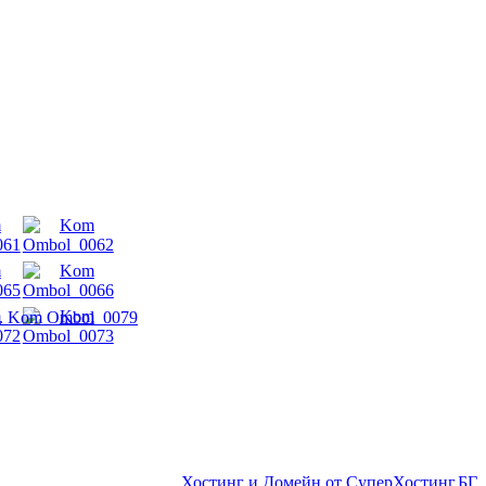
. Kom Ombol_0079
Хостинг и Домейн от СуперХостинг.БГ