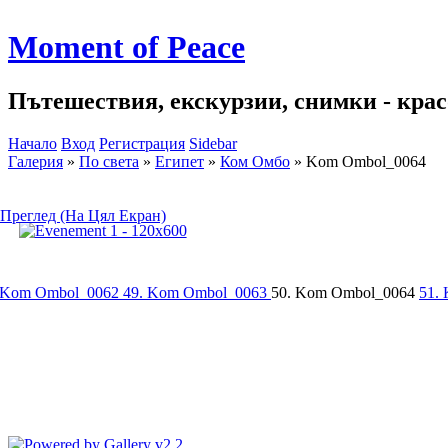
Moment of Peace
Пътешествия, екскурзии, снимки - красо
Начало
Вход
Регистрация
Sidebar
Галерия
»
По света
»
Египет
»
Ком Омбо
»
Kom Ombol_0064
Преглед (На Цял Екран)
 Kom Ombol_0062
49. Kom Ombol_0063
50. Kom Ombol_0064
51.