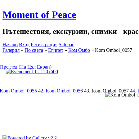
Moment of Peace
Пътешествия, екскурзии, снимки - красо
Начало
Вход
Регистрация
Sidebar
Галерия
»
По света
»
Египет
»
Ком Омбо
»
Kom Ombol_0057
Преглед (На Цял Екран)
 Kom Ombol_0055
42. Kom Ombol_0056
43. Kom Ombol_0057
44.