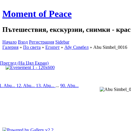
Moment of Peace
Пътешествия, екскурзии, снимки - красо
Начало
Вход
Регистрация
Sidebar
Галерия
»
По света
»
Египет
»
Абу Симбел
»
Abu Simbel_0016
Преглед (На Цял Екран)
1. Abu...
12. Abu...
13. Abu...
...
90. Abu...