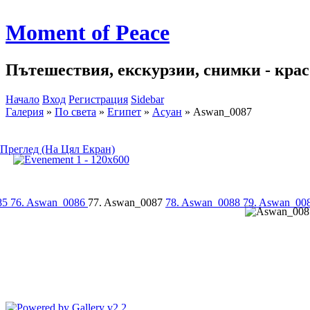
Moment of Peace
Пътешествия, екскурзии, снимки - красо
Начало
Вход
Регистрация
Sidebar
Галерия
»
По света
»
Египет
»
Асуан
»
Aswan_0087
Преглед (На Цял Екран)
85
76. Aswan_0086
77. Aswan_0087
78. Aswan_0088
79. Aswan_00