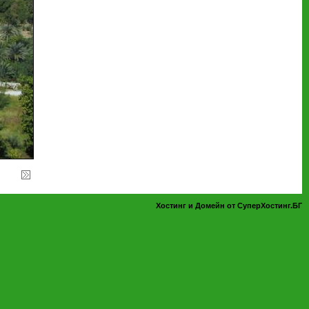
Хостинг и Домейн от СуперХостинг.БГ