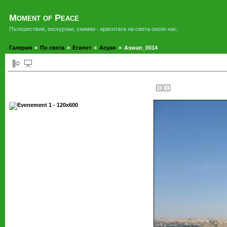
Moment of Peace
Пътешествия, екскурзии, снимки - красотата на света около нас.
Галерия
»
По света
»
Египет
»
Асуан
»
Aswan_0014