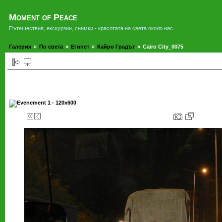
Moment of Peace
Пътешествия, екскурзии, снимки - красотата на света около нас.
Галерия
»
По света
»
Египет
»
Кайро Градът
»
Cairo City_0075