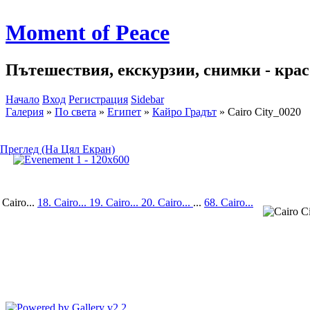
Moment of Peace
Пътешествия, екскурзии, снимки - красо
Начало
Вход
Регистрация
Sidebar
Галерия
»
По света
»
Египет
»
Кайро Градът
»
Cairo City_0020
Преглед (На Цял Екран)
 Cairo...
18. Cairo...
19. Cairo...
20. Cairo...
...
68. Cairo...