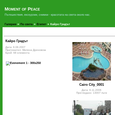
Moment of Peace
Пътешествия, екскурзии, снимки - красотата на света около нас.
Галерия
»
По света
»
Египет
»
Кайро Градът
Кайро Градът
Дата: 6.06.2007
Притежател: Милена Дреновска
Брой: 68 елемента
Cairo City_0001
Дата: 6.11.2006
Прегледано: 13007 пъти