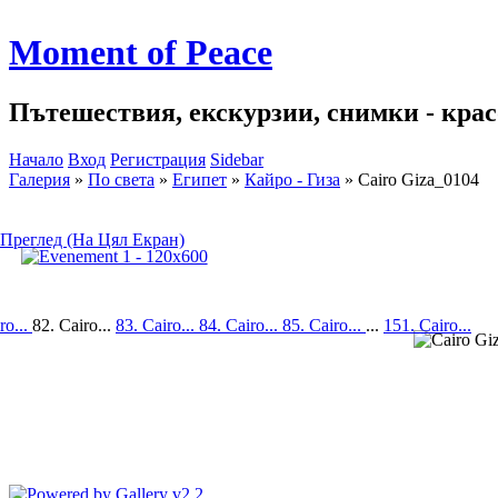
Moment of Peace
Пътешествия, екскурзии, снимки - красо
Начало
Вход
Регистрация
Sidebar
Галерия
»
По света
»
Египет
»
Кайро - Гиза
»
Cairo Giza_0104
Преглед (На Цял Екран)
ro...
82. Cairo...
83. Cairo...
84. Cairo...
85. Cairo...
...
151. Cairo...