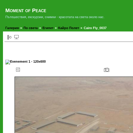
Moment of Peace
Пътешествия, екскурзии, снимки - красотата на света около нас.
Галерия
»
По света
»
Египет
»
Кайро Полет
»
Cairo Fly_0037