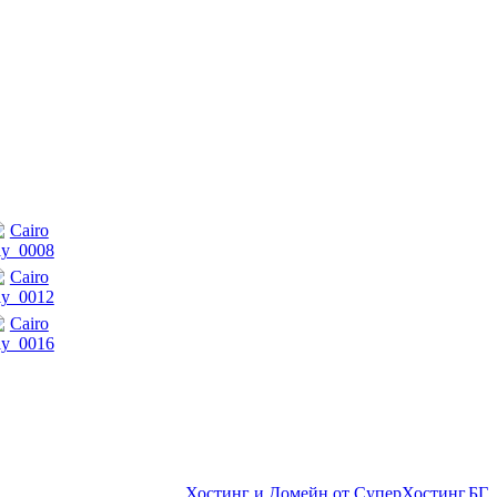
Хостинг и Домейн от СуперХостинг.БГ