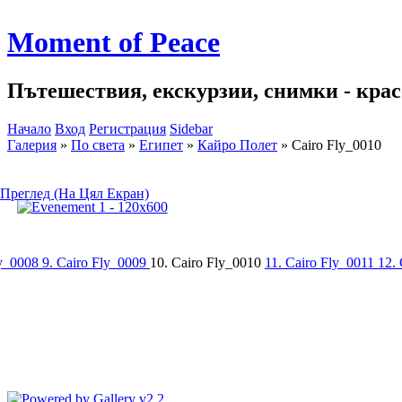
Moment of Peace
Пътешествия, екскурзии, снимки - красо
Начало
Вход
Регистрация
Sidebar
Галерия
»
По света
»
Египет
»
Кайро Полет
»
Cairo Fly_0010
Преглед (На Цял Екран)
ly_0008
9. Cairo Fly_0009
10. Cairo Fly_0010
11. Cairo Fly_0011
12.