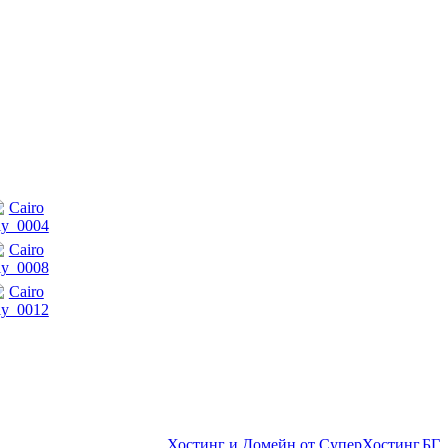
Хостинг и Домейн от СуперХостинг.БГ