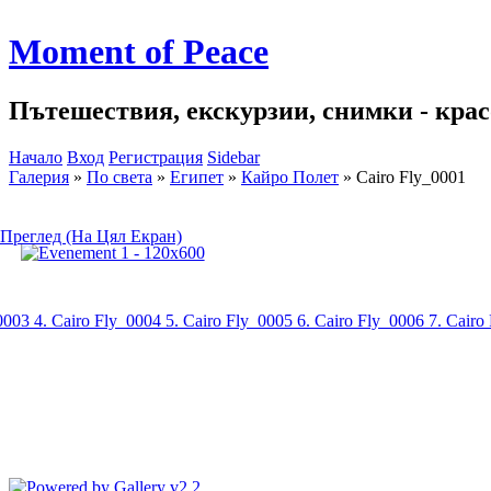
Moment of Peace
Пътешествия, екскурзии, снимки - красо
Начало
Вход
Регистрация
Sidebar
Галерия
»
По света
»
Египет
»
Кайро Полет
»
Cairo Fly_0001
Преглед (На Цял Екран)
_0003
4. Cairo Fly_0004
5. Cairo Fly_0005
6. Cairo Fly_0006
7. Cairo