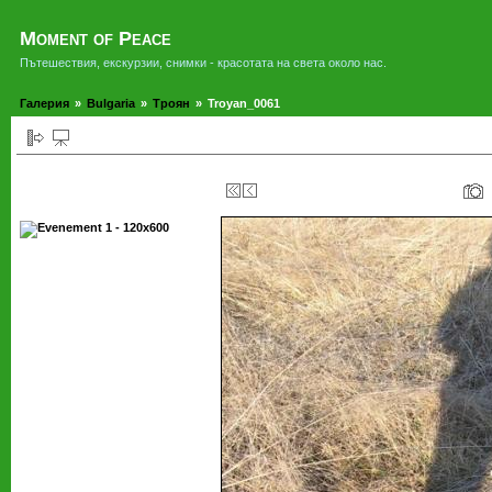
Moment of Peace
Пътешествия, екскурзии, снимки - красотата на света около нас.
Галерия
»
Bulgaria
»
Троян
»
Troyan_0061