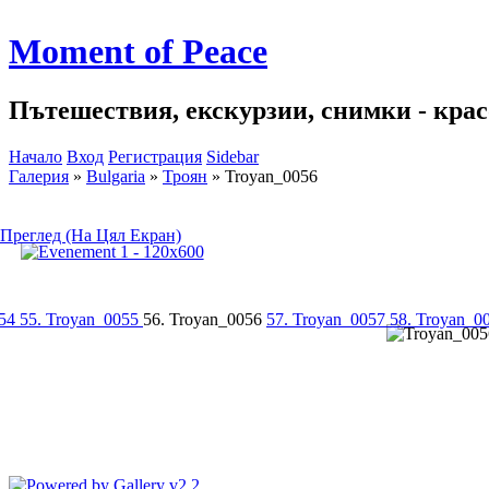
Moment of Peace
Пътешествия, екскурзии, снимки - красо
Начало
Вход
Регистрация
Sidebar
Галерия
»
Bulgaria
»
Троян
»
Troyan_0056
Преглед (На Цял Екран)
054
55. Troyan_0055
56. Troyan_0056
57. Troyan_0057
58. Troyan_0