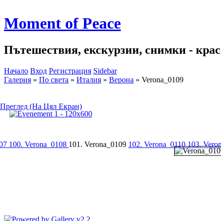
Moment of Peace
Пътешествия, екскурзии, снимки - красо
Начало
Вход
Регистрация
Sidebar
Галерия
»
По света
»
Италия
»
Верона
»
Verona_0109
Преглед (На Цял Екран)
107
100. Verona_0108
101. Verona_0109
102. Verona_0110
103. Vero