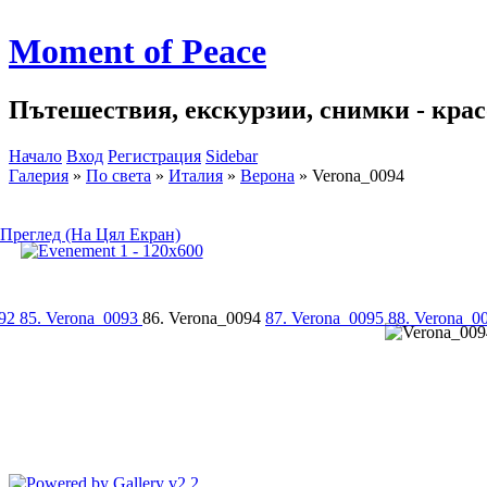
Moment of Peace
Пътешествия, екскурзии, снимки - красо
Начало
Вход
Регистрация
Sidebar
Галерия
»
По света
»
Италия
»
Верона
»
Verona_0094
Преглед (На Цял Екран)
092
85. Verona_0093
86. Verona_0094
87. Verona_0095
88. Verona_0