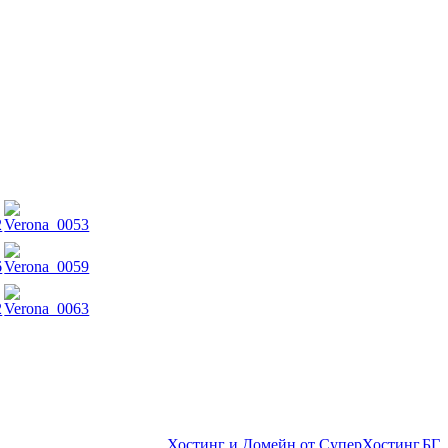
Хостинг и Домейн от СуперХостинг.БГ