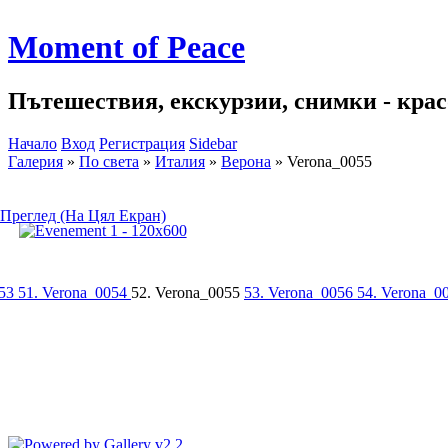
Moment of Peace
Пътешествия, екскурзии, снимки - красо
Начало
Вход
Регистрация
Sidebar
Галерия
»
По света
»
Италия
»
Верона
»
Verona_0055
Преглед (На Цял Екран)
053
51. Verona_0054
52. Verona_0055
53. Verona_0056
54. Verona_0