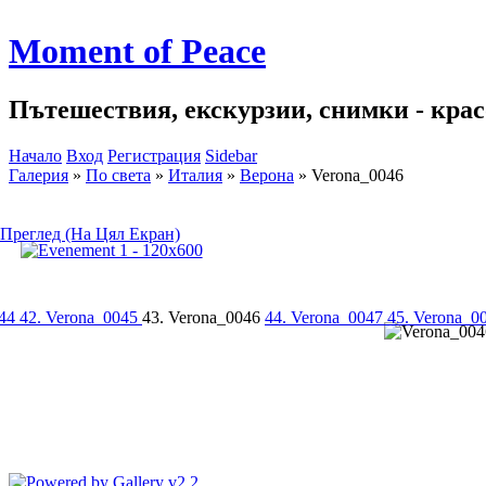
Moment of Peace
Пътешествия, екскурзии, снимки - красо
Начало
Вход
Регистрация
Sidebar
Галерия
»
По света
»
Италия
»
Верона
»
Verona_0046
Преглед (На Цял Екран)
044
42. Verona_0045
43. Verona_0046
44. Verona_0047
45. Verona_0