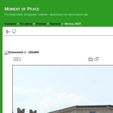
Moment of Peace
Пътешествия, екскурзии, снимки - красотата на света около нас.
Галерия
»
По света
»
Италия
»
Верона
»
Verona_0037