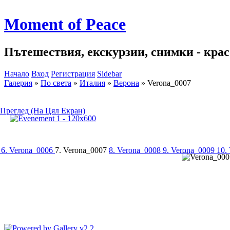
Moment of Peace
Пътешествия, екскурзии, снимки - красо
Начало
Вход
Регистрация
Sidebar
Галерия
»
По света
»
Италия
»
Верона
»
Verona_0007
Преглед (На Цял Екран)
5
6. Verona_0006
7. Verona_0007
8. Verona_0008
9. Verona_0009
10.