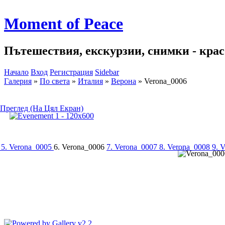
Moment of Peace
Пътешествия, екскурзии, снимки - красо
Начало
Вход
Регистрация
Sidebar
Галерия
»
По света
»
Италия
»
Верона
»
Verona_0006
Преглед (На Цял Екран)
4
5. Verona_0005
6. Verona_0006
7. Verona_0007
8. Verona_0008
9. 