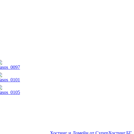
Хостинг и Домейн от СуперХостинг.БГ