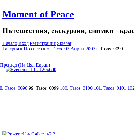
Moment of Peace
Пътешествия, екскурзии, снимки - красо
Начало
Вход
Регистрация
Sidebar
Галерия
»
По света
»
о. Тасос 07 Април 2007
»
Tasos_0099
Преглед (На Цял Екран)
8. Tasos_0098
99. Tasos_0099
100. Tasos_0100
101. Tasos_0101
102