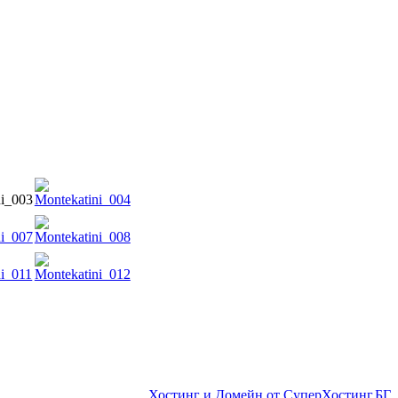
Хостинг и Домейн от СуперХостинг.БГ