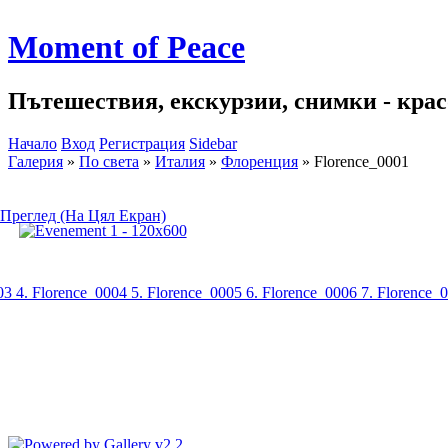
Moment of Peace
Пътешествия, екскурзии, снимки - красо
Начало
Вход
Регистрация
Sidebar
Галерия
»
По света
»
Италия
»
Флоренция
»
Florence_0001
Преглед (На Цял Екран)
003
4. Florence_0004
5. Florence_0005
6. Florence_0006
7. Florence_