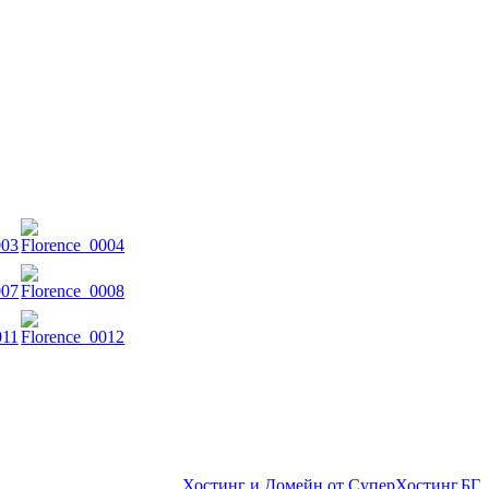
Хостинг и Домейн от СуперХостинг.БГ