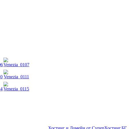
Хостинг и Домейн от СуперХостинг.БГ