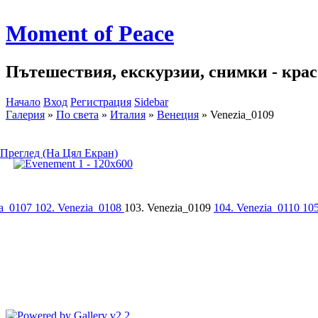
Moment of Peace
Пътешествия, екскурзии, снимки - красо
Начало
Вход
Регистрация
Sidebar
Галерия
»
По света
»
Италия
»
Венеция
»
Venezia_0109
Преглед (На Цял Екран)
ia_0107
102. Venezia_0108
103. Venezia_0109
104. Venezia_0110
105