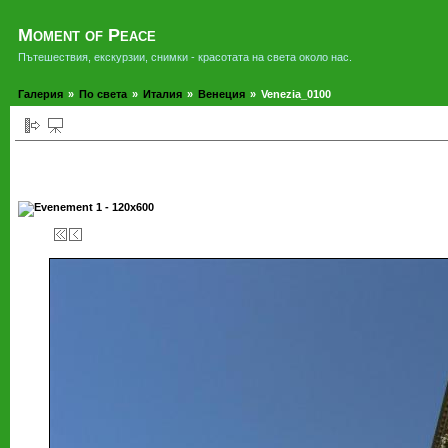
Moment of Peace
Пътешествия, екскурзии, снимки - красотата на света около нас.
Галерия
»
По света
»
Италия
»
Венеция
»
Venezia_0100