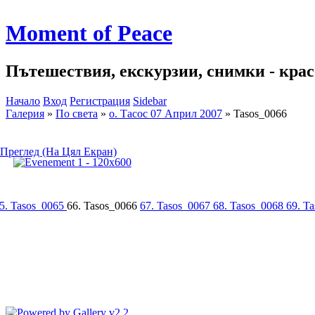
Moment of Peace
Пътешествия, екскурзии, снимки - красо
Начало
Вход
Регистрация
Sidebar
Галерия
»
По света
»
о. Тасос 07 Април 2007
»
Tasos_0066
Преглед (На Цял Екран)
5. Tasos_0065
66. Tasos_0066
67. Tasos_0067
68. Tasos_0068
69. T