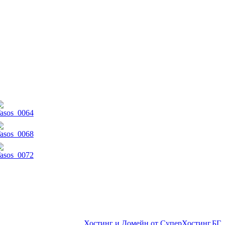
Хостинг и Домейн от СуперХостинг.БГ