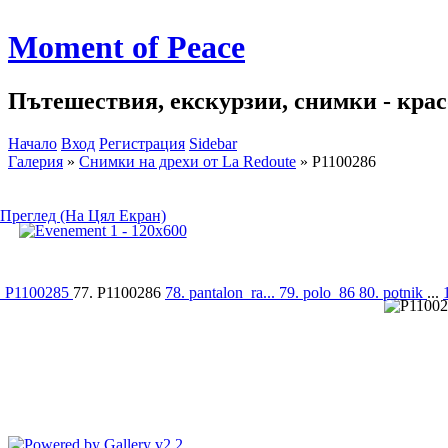
Moment of Peace
Пътешествия, екскурзии, снимки - красо
Начало
Вход
Регистрация
Sidebar
Галерия
»
Снимки на дрехи от La Redoute
»
P1100286
Преглед (На Цял Екран)
. P1100285
77. P1100286
78. pantalon_ra...
79. polo_86
80. potnik
...