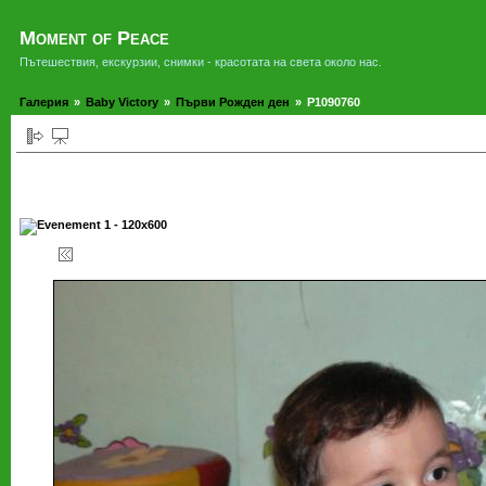
Moment of Peace
Пътешествия, екскурзии, снимки - красотата на света около нас.
Галерия
»
Baby Victory
»
Първи Рожден ден
»
P1090760