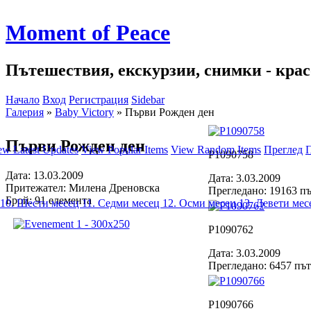
Moment of Peace
Пътешествия, екскурзии, снимки - красо
Начало
Вход
Регистрация
Sidebar
Галерия
»
Baby Victory
»
Първи Рожден ден
Първи Рожден ден
ew Latest Updates
View Popular Items
View Random Items
Преглед
П
P1090758
Дата: 13.03.2009
Дата: 3.03.2009
Притежател: Милена Дреновска
Прегледано: 19163 п
Брой: 91 елемента
10. Шести месец
11. Седми месец
12. Осми месец
13. Девети ме
P1090762
Дата: 3.03.2009
Прегледано: 6457 пъ
P1090766