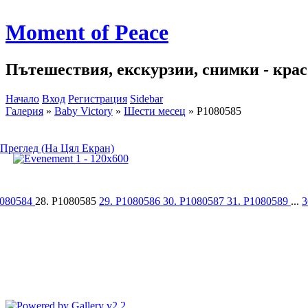
Moment of Peace
Пътешествия, екскурзии, снимки - красо
Начало
Вход
Регистрация
Sidebar
Галерия
»
Baby Victory
»
Шести месец
»
P1080585
Преглед (На Цял Екран)
1080584
28. P1080585
29. P1080586
30. P1080587
31. P1080589
...
3