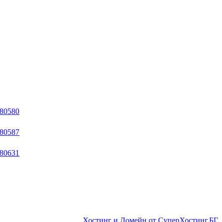
Хостинг и Домейн от СуперХостинг.БГ