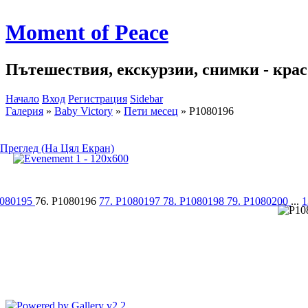
Moment of Peace
Пътешествия, екскурзии, снимки - красо
Начало
Вход
Регистрация
Sidebar
Галерия
»
Baby Victory
»
Пети месец
»
P1080196
Преглед (На Цял Екран)
1080195
76. P1080196
77. P1080197
78. P1080198
79. P1080200
...
1