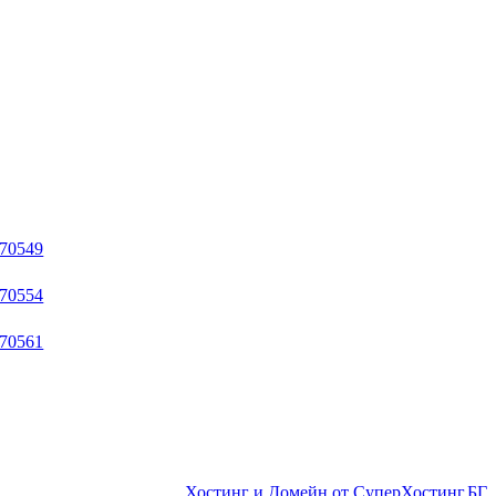
Хостинг и Домейн от СуперХостинг.БГ