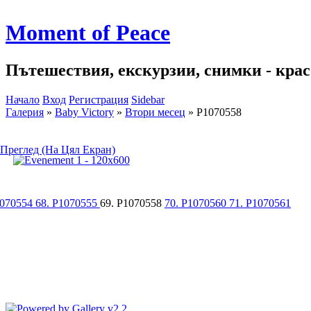
Moment of Peace
Пътешествия, екскурзии, снимки - красо
Начало
Вход
Регистрация
Sidebar
Галерия
»
Baby Victory
»
Втори месец
»
P1070558
Преглед (На Цял Екран)
1070554
68. P1070555
69. P1070558
70. P1070560
71. P1070561