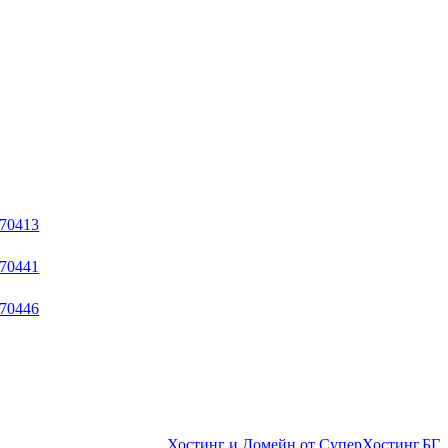
Хостинг и Домейн от СуперХостинг.БГ