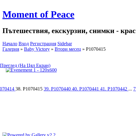
Moment of Peace
Пътешествия, екскурзии, снимки - красо
Начало
Вход
Регистрация
Sidebar
Галерия
»
Baby Victory
»
Втори месец
»
P1070415
Преглед (На Цял Екран)
1070414
38. P1070415
39. P1070440
40. P1070441
41. P1070442
...
7