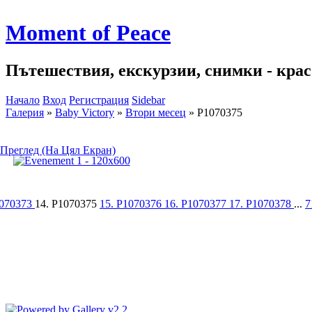
Moment of Peace
Пътешествия, екскурзии, снимки - красо
Начало
Вход
Регистрация
Sidebar
Галерия
»
Baby Victory
»
Втори месец
»
P1070375
Преглед (На Цял Екран)
1070373
14. P1070375
15. P1070376
16. P1070377
17. P1070378
...
7