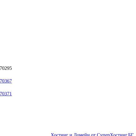
Хостинг и Домейн от СуперХостинг.БГ