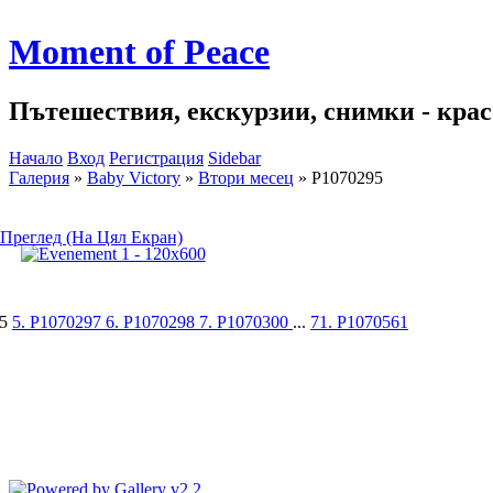
Moment of Peace
Пътешествия, екскурзии, снимки - красо
Начало
Вход
Регистрация
Sidebar
Галерия
»
Baby Victory
»
Втори месец
»
P1070295
Преглед (На Цял Екран)
95
5. P1070297
6. P1070298
7. P1070300
...
71. P1070561