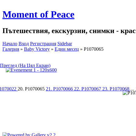
Moment of Peace
Пътешествия, екскурзии, снимки - красо
Начало
Вход
Регистрация
Sidebar
Галерия
»
Baby Victory
»
Един месец
»
P1070065
Преглед (На Цял Екран)
P1070022
20. P1070065
21. P1070066
22. P1070067
23. P1070068
...