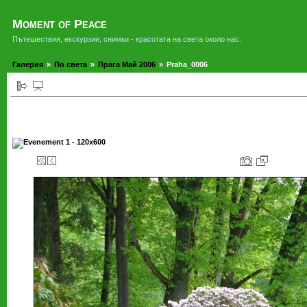
Moment of Peace
Пътешествия, екскурзии, снимки - красотата на света около нас.
Галерия
»
По света
»
Прага Май 2006
»
Praha_0006