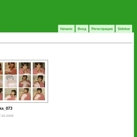
Начало
Вход
Регистрация
Sidebar
ks_073
7.03.2008