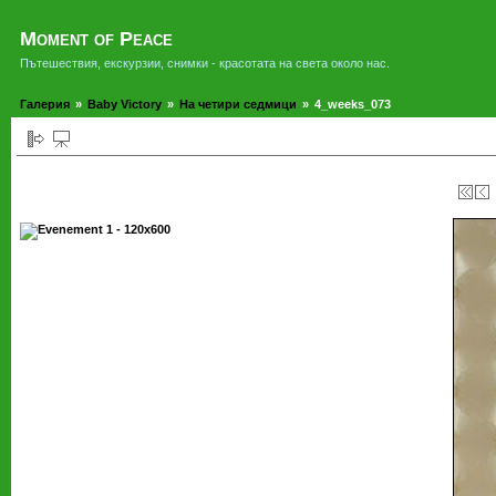
Moment of Peace
Пътешествия, екскурзии, снимки - красотата на света около нас.
Галерия
»
Baby Victory
»
На четири седмици
»
4_weeks_073