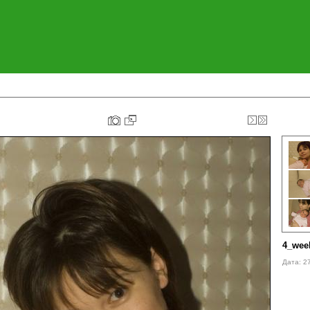
4_wee
Дата: 2